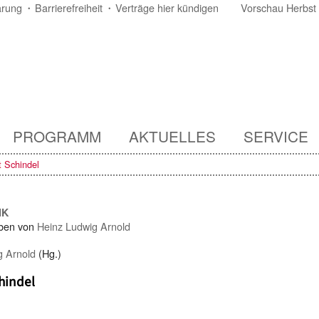
ärung
Barrierefreiheit
Verträge hier kündigen
Vorschau Herbst
PROGRAMM
AKTUELLES
SERVICE
t Schindel
IK
ben von
Heinz Ludwig Arnold
g Arnold
(Hg.)
hindel