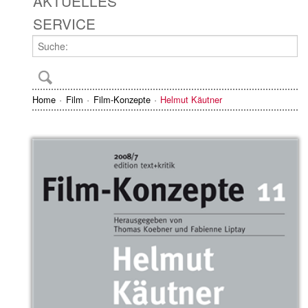
AKTUELLES
SERVICE
Home
Film
Film-Konzepte
Helmut Käutner