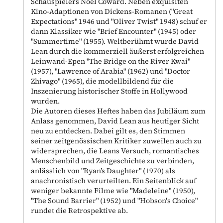
Schauspielers Noël Coward. Neben exquisiten
Kino-Adaptionen von Dickens-Romanen ("Great
Expectations" 1946 und "Oliver Twist" 1948) schuf er
dann Klassiker wie "Brief Encounter" (1945) oder
"Summertime" (1955). Weltberühmt wurde David
Lean durch die kommerziell äußerst erfolgreichen
Leinwand-Epen "The Bridge on the River Kwai"
(1957), "Lawrence of Arabia" (1962) und "Doctor
Zhivago" (1965), die modellbildend für die
Inszenierung historischer Stoffe in Hollywood
wurden.
Die Autoren dieses Heftes haben das Jubiläum zum
Anlass genommen, David Lean aus heutiger Sicht
neu zu entdecken. Dabei gilt es, den Stimmen
seiner zeitgenössischen Kritiker zuweilen auch zu
widersprechen, die Leans Versuch, romantisches
Menschenbild und Zeitgeschichte zu verbinden,
anlässlich von "Ryan’s Daughter" (1970) als
anachronistisch verurteilten. Ein Seitenblick auf
weniger bekannte Filme wie "Madeleine" (1950),
"The Sound Barrier" (1952) und "Hobson's Choice"
rundet die Retrospektive ab.