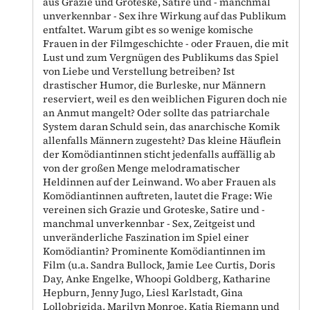
aus Grazie und Groteske, Satire und - manchmal
unverkennbar - Sex ihre Wirkung auf das Publikum
entfaltet. Warum gibt es so wenige komische
Frauen in der Filmgeschichte - oder Frauen, die mit
Lust und zum Vergnügen des Publikums das Spiel
von Liebe und Verstellung betreiben? Ist
drastischer Humor, die Burleske, nur Männern
reserviert, weil es den weiblichen Figuren doch nie
an Anmut mangelt? Oder sollte das patriarchale
System daran Schuld sein, das anarchische Komik
allenfalls Männern zugesteht? Das kleine Häuflein
der Komödiantinnen sticht jedenfalls auffällig ab
von der großen Menge melodramatischer
Heldinnen auf der Leinwand. Wo aber Frauen als
Komödiantinnen auftreten, lautet die Frage: Wie
vereinen sich Grazie und Groteske, Satire und -
manchmal unverkennbar - Sex, Zeitgeist und
unveränderliche Faszination im Spiel einer
Komödiantin? Prominente Komödiantinnen im
Film (u.a. Sandra Bullock, Jamie Lee Curtis, Doris
Day, Anke Engelke, Whoopi Goldberg, Katharine
Hepburn, Jenny Jugo, Liesl Karlstadt, Gina
Lollobrigida, Marilyn Monroe, Katja Riemann und