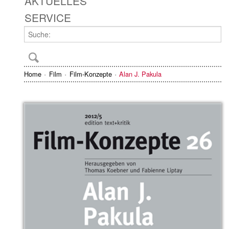
AKTUELLES
SERVICE
Home
Film
Film-Konzepte
Alan J. Pakula