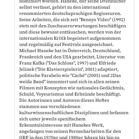
nominiert worden. Haneke, der seine Drehbücher
selbst verfasst, gehört zu den international
renommierten deutschsprachigen Regisseuren.
Seine Arbeiten, die sich seit "Bennys Video" (1992)
stets mit den Zuschauererwartungen beschäftigen
und diese bewusst enttäuschen, werden von der
internationalen Kritik begeistert aufgenommen
und regelmäßig auf Festivals ausgezeichnet.
Michael Haneke hat in Österreich, Deutschland,
Frankreich und den USA gearbeitet, Literatur von
Franz Kafka ("Das Schloss", 1997) und Elfriede
Jelinek ("Die Klavierspielerin", 2001) adaptiert,
politische Parabeln wie "Caché" (2005) und 2Das
weiße Band" inszeniert und sich in allen seinen
Filmen mit Konzepten wie nationales Gedächtnis,
Schuld, Voyeurismus und Erbsünde beschäftigt.
Die Autorinnen und Autoren dieses Heftes
stammen aus verschiedenen
kulturwissenschaftlichen Disziplinen und befassen
sich unter jeweils spezifischem
Erkenntnisinteresse mit Hanekes Werk,
angefangen von seinen Fernseharbeiten für den
ORF in den 1970er und 1980er Jahren bis hin zu