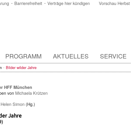
ärung
Barrierefreiheit
Verträge hier kündigen
Vorschau Herbst
PROGRAMM
AKTUELLES
SERVICE
n
Bilder wilder Jahre
der HFF München
ben von
Michaela Krützen
/
Helen Simon
(Hg.)
lder Jahre
9)