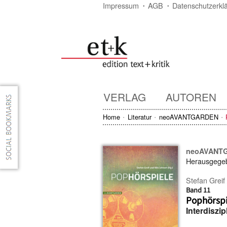
Impressum
AGB
Datenschutzerkl
VERLAG
AUTOREN
Home
Literatur
neoAVANTGARDEN
neoAVANT
Herausgege
Stefan Greif
Band 11
Pophörsp
Interdiszi