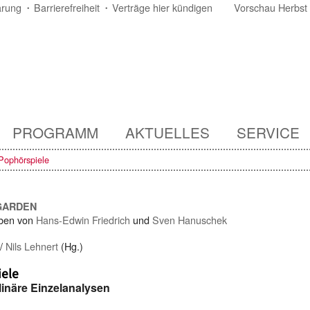
ärung
Barrierefreiheit
Verträge hier kündigen
Vorschau Herbst
PROGRAMM
AKTUELLES
SERVICE
Pophörspiele
GARDEN
ben von
Hans-Edwin Friedrich
und
Sven Hanuschek
/
Nils Lehnert
(Hg.)
iele
plinäre Einzelanalysen