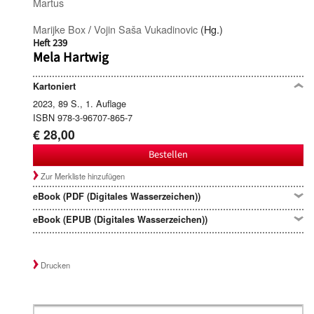
Martus
Marijke Box
/
Vojin Saša Vukadinovic
(Hg.)
Heft 239
Mela Hartwig
Kartoniert
2023, 89 S., 1. Auflage
ISBN 978-3-96707-865-7
€ 28,00
Bestellen
Zur Merkliste hinzufügen
eBook (PDF (Digitales Wasserzeichen))
eBook (EPUB (Digitales Wasserzeichen))
Drucken