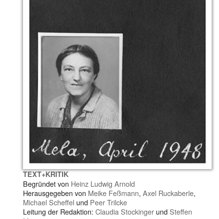
TEXT+KRITIK
Begründet von
Heinz Ludwig Arnold
Herausgegeben von
Meike Feßmann
,
Axel Ruckaberle
,
Michael Scheffel
und
Peer Trilcke
Leitung der Redaktion:
Claudia Stockinger
und
Steffen