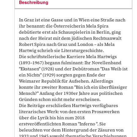
Beschreibung
In Graz ist eine Gasse und in Wien eine Straße nach
ihr benannt: die Österreicherin Mela Spira
debütierte erst als Schauspielerin in Berlin, ging
nach der Heirat mit dem jüdischen Rechtsanwalt
Robert Spira nach Graz und London – als Mela
Hartwig schrieb sie Literaturgeschichte.
Die schriftstellerische Karriere Mela Hartwigs
(1893–1967) begann fulminant: Ihr Novellenband
"Ekstasen" (1928) und der Debütroman "Das Weib ist
ein Nichts" (1929) sorgten gegen Ende der
Weimarer Republik für Aufsehen. Allerdings
konnte ihr zweiter Roman "Bin ich ein überflüssiger
Mensch?" Anfang der 1930er Jahre aus politischen
Gründen schon nicht mehr erscheinen.
Die Beiträge erschließen Hartwigs verfügbares
literarisches Werk: von den ersten Prosawerken
über die Lyrik bis hin zum 2018
erstveröffentlichten Roman "Inferno ". Sie
beleuchten vor dem Hintergrund der Zäsuren von
1933 und 1945 sowohl thematische Verschiebungen