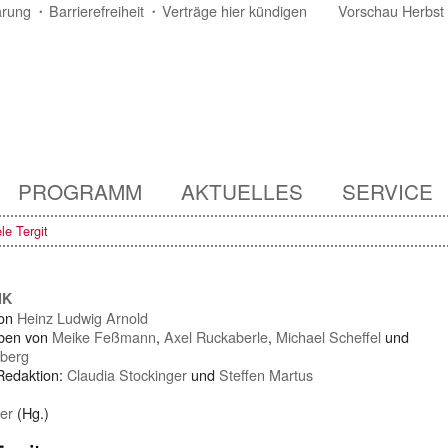
ärung
Barrierefreiheit
Verträge hier kündigen
Vorschau Herbst
PROGRAMM
AKTUELLES
SERVICE
le Tergit
IK
von
Heinz Ludwig Arnold
ben von
Meike Feßmann
,
Axel Ruckaberle
,
Michael Scheffel
und
eberg
 Redaktion:
Claudia Stockinger
und
Steffen Martus
er
(Hg.)