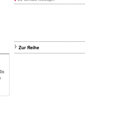
Zur Reihe
 In
s