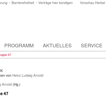
ärung
Barrierefreiheit
Verträge hier kündigen
Vorschau Herbst
PROGRAMM
AKTUELLES
SERVICE
ruppe 47
IK
ben von
Heinz Ludwig Arnold
g Arnold
(Hg.)
e 47