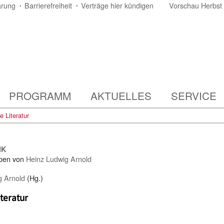
ärung
Barrierefreiheit
Verträge hier kündigen
Vorschau Herbst
PROGRAMM
AKTUELLES
SERVICE
le Literatur
IK
ben von
Heinz Ludwig Arnold
g Arnold
(Hg.)
iteratur