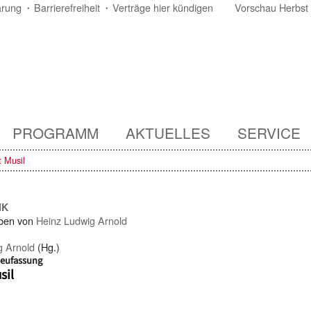
ärung
Barrierefreiheit
Verträge hier kündigen
Vorschau Herbst
PROGRAMM
AKTUELLES
SERVICE
t Musil
IK
ben von
Heinz Ludwig Arnold
g Arnold
(Hg.)
Neufassung
sil