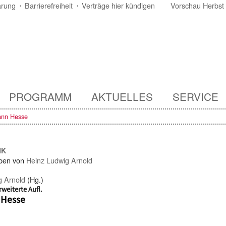
ärung
Barrierefreiheit
Verträge hier kündigen
Vorschau Herbst
PROGRAMM
AKTUELLES
SERVICE
nn Hesse
IK
ben von
Heinz Ludwig Arnold
g Arnold
(Hg.)
rweiterte Aufl.
Hesse