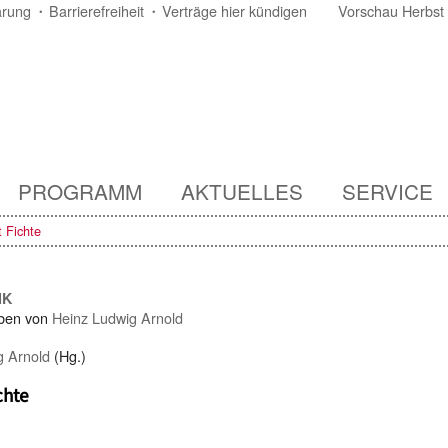
ärung
Barrierefreiheit
Verträge hier kündigen
Vorschau Herbst
PROGRAMM
AKTUELLES
SERVICE
 Fichte
IK
ben von
Heinz Ludwig Arnold
g Arnold
(Hg.)
chte