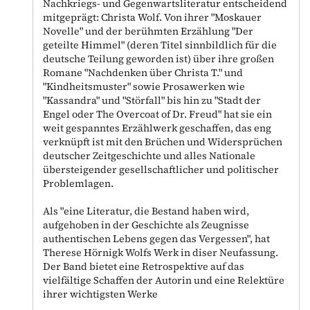
Nachkriegs- und Gegenwartsliteratur entscheidend
mitgeprägt: Christa Wolf. Von ihrer "Moskauer
Novelle" und der berühmten Erzählung "Der
geteilte Himmel" (deren Titel sinnbildlich für die
deutsche Teilung geworden ist) über ihre großen
Romane "Nachdenken über Christa T." und
"Kindheitsmuster" sowie Prosawerken wie
"Kassandra" und "Störfall" bis hin zu "Stadt der
Engel oder The Overcoat of Dr. Freud" hat sie ein
weit gespanntes Erzählwerk geschaffen, das eng
verknüpft ist mit den Brüchen und Widersprüchen
deutscher Zeitgeschichte und alles Nationale
übersteigender gesellschaftlicher und politischer
Problemlagen.
Als "eine Literatur, die Bestand haben wird,
aufgehoben in der Geschichte als Zeugnisse
authentischen Lebens gegen das Vergessen", hat
Therese Hörnigk Wolfs Werk in diser Neufassung.
Der Band bietet eine Retrospektive auf das
vielfältige Schaffen der Autorin und eine Relektüre
ihrer wichtigsten Werke