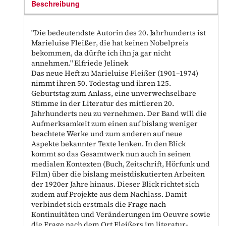
Beschreibung
"Die bedeutendste Autorin des 20. Jahrhunderts ist
Marieluise Fleißer, die hat keinen Nobelpreis
bekommen, da dürfte ich ihn ja gar nicht
annehmen." Elfriede Jelinek
Das neue Heft zu Marieluise Fleißer (1901–1974)
nimmt ihren 50. Todestag und ihren 125.
Geburtstag zum Anlass, eine unverwechselbare
Stimme in der Literatur des mittleren 20.
Jahrhunderts neu zu vernehmen. Der Band will die
Aufmerksamkeit zum einen auf bislang weniger
beachtete Werke und zum anderen auf neue
Aspekte bekannter Texte lenken. In den Blick
kommt so das Gesamtwerk nun auch in seinen
medialen Kontexten (Buch, Zeitschrift, Hörfunk und
Film) über die bislang meistdiskutierten Arbeiten
der 1920er Jahre hinaus. Dieser Blick richtet sich
zudem auf Projekte aus dem Nachlass. Damit
verbindet sich erstmals die Frage nach
Kontinuitäten und Veränderungen im Oeuvre sowie
die Frage nach dem Ort Fleißers im literatur-,