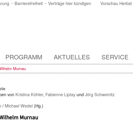
ärung
Barrierefreiheit
Verträge hier kündigen
Vorschau Herbst
PROGRAMM
AKTUELLES
SERVICE
 Wilhelm Murnau
pte
ben von
Kristina Köhler
,
Fabienne Liptay
und
Jörg Schweinitz
h
/
Michael Wedel
(Hg.)
 Wilhelm Murnau