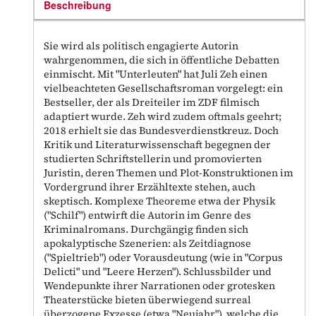
Beschreibung
Sie wird als politisch engagierte Autorin
wahrgenommen, die sich in öffentliche Debatten
einmischt. Mit "Unterleuten" hat Juli Zeh einen
vielbeachteten Gesellschaftsroman vorgelegt: ein
Bestseller, der als Dreiteiler im ZDF filmisch
adaptiert wurde. Zeh wird zudem oftmals geehrt;
2018 erhielt sie das Bundesverdienstkreuz. Doch
Kritik und Literaturwissenschaft begegnen der
studierten Schriftstellerin und promovierten
Juristin, deren Themen und Plot-Konstruktionen im
Vordergrund ihrer Erzähltexte stehen, auch
skeptisch. Komplexe Theoreme etwa der Physik
("Schilf") entwirft die Autorin im Genre des
Kriminalromans. Durchgängig finden sich
apokalyptische Szenerien: als Zeitdiagnose
("Spieltrieb") oder Vorausdeutung (wie in "Corpus
Delicti" und "Leere Herzen"). Schlussbilder und
Wendepunkte ihrer Narrationen oder grotesken
Theaterstücke bieten überwiegend surreal
überzogene Exzesse (etwa "Neujahr"), welche die