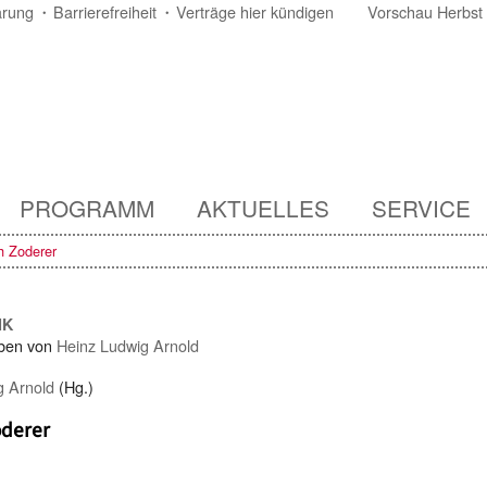
ärung
Barrierefreiheit
Verträge hier kündigen
Vorschau Herbst
PROGRAMM
AKTUELLES
SERVICE
h Zoderer
IK
ben von
Heinz Ludwig Arnold
g Arnold
(Hg.)
oderer