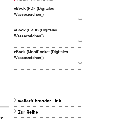
eBook (PDF (Digitales
Wasserzeichen))
eBook (EPUB (Digitales
Wasserzeichen))
eBook (MobiPocket (Digitales
Wasserzeichen))
weiterführender Link
Zur Reihe
er