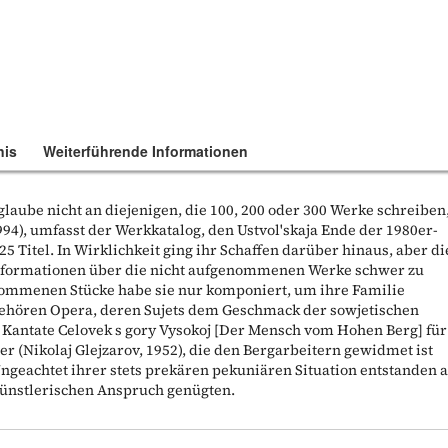
nis
Weiterführende Informationen
laube nicht an diejenigen, die 100, 200 oder 300 Werke schreiben
1994), umfasst der Werkkatalog, den Ustvol'skaja Ende der 1980er-
25 Titel. In Wirklichkeit ging ihr Schaffen darüber hinaus, aber di
Informationen über die nicht aufgenommenen Werke schwer zu
enommenen Stücke habe sie nur komponiert, um ihre Familie
 gehören Opera, deren Sujets dem Geschmack der sowjetischen
 Kantate Celovek s gory Vysokoj [Der Mensch vom Hohen Berg] für
r (Nikolaj Glejzarov, 1952), die den Bergarbeitern gewidmet ist
Ungeachtet ihrer stets prekären pekuniären Situation entstanden 
künstlerischen Anspruch genügten.