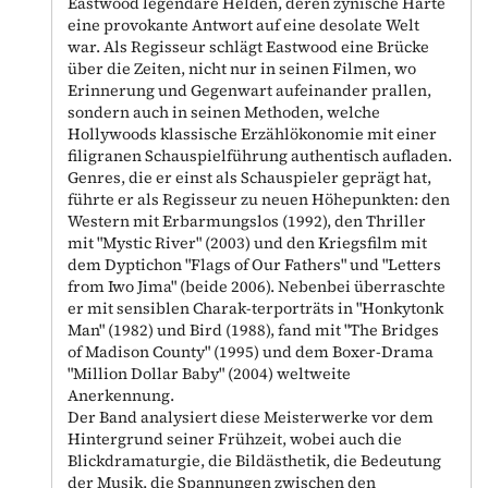
Eastwood legendäre Helden, deren zynische Härte
eine provokante Antwort auf eine desolate Welt
war. Als Regisseur schlägt Eastwood eine Brücke
über die Zeiten, nicht nur in seinen Filmen, wo
Erinnerung und Gegenwart aufeinander prallen,
sondern auch in seinen Methoden, welche
Hollywoods klassische Erzählökonomie mit einer
filigranen Schauspielführung authentisch aufladen.
Genres, die er einst als Schauspieler geprägt hat,
führte er als Regisseur zu neuen Höhepunkten: den
Western mit Erbarmungslos (1992), den Thriller
mit "Mystic River" (2003) und den Kriegsfilm mit
dem Dyptichon "Flags of Our Fathers" und "Letters
from Iwo Jima" (beide 2006). Nebenbei überraschte
er mit sensiblen Charak-terporträts in "Honkytonk
Man" (1982) und Bird (1988), fand mit "The Bridges
of Madison County" (1995) und dem Boxer-Drama
"Million Dollar Baby" (2004) weltweite
Anerkennung.
Der Band analysiert diese Meisterwerke vor dem
Hintergrund seiner Frühzeit, wobei auch die
Blickdramaturgie, die Bildästhetik, die Bedeutung
der Musik, die Spannungen zwischen den