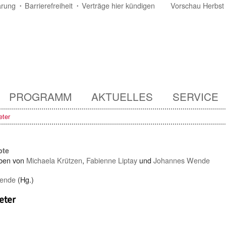
ärung
Barrierefreiheit
Verträge hier kündigen
Vorschau Herbst
PROGRAMM
AKTUELLES
SERVICE
eter
pte
ben von
Michaela Krützen
,
Fabienne Liptay
und
Johannes Wende
ende
(Hg.)
eter