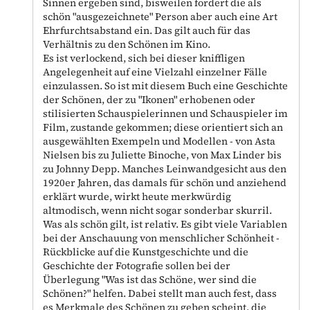
Sinnen ergeben sind, bisweilen fordert die als
schön "ausgezeichnete" Person aber auch eine Art
Ehrfurchtsabstand ein. Das gilt auch für das
Verhältnis zu den Schönen im Kino.
Es ist verlockend, sich bei dieser kniffligen
Angelegenheit auf eine Vielzahl einzelner Fälle
einzulassen. So ist mit diesem Buch eine Geschichte
der Schönen, der zu "Ikonen" erhobenen oder
stilisierten Schauspielerinnen und Schauspieler im
Film, zustande gekommen; diese orientiert sich an
ausgewählten Exempeln und Modellen - von Asta
Nielsen bis zu Juliette Binoche, von Max Linder bis
zu Johnny Depp. Manches Leinwandgesicht aus den
1920er Jahren, das damals für schön und anziehend
erklärt wurde, wirkt heute merkwürdig
altmodisch, wenn nicht sogar sonderbar skurril.
Was als schön gilt, ist relativ. Es gibt viele Variablen
bei der Anschauung von menschlicher Schönheit -
Rückblicke auf die Kunstgeschichte und die
Geschichte der Fotografie sollen bei der
Überlegung "Was ist das Schöne, wer sind die
Schönen?" helfen. Dabei stellt man auch fest, dass
es Merkmale des Schönen zu geben scheint, die