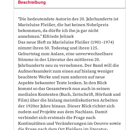
Beschreibung
"Die bedeutendste Autorin des 20. Jahrhunderts ist
Marieluise Fleißer, die hat keinen Nobelpreis
bekommen, da dürfte ich ihn ja gar nicht
annehmen." Elfriede Jelinek
Das neue Heft zu Marieluise Fleißer (1901–1974)
nimmt ihren 50. Todestag und ihren 125.
Geburtstag zum Anlass, eine unverwechselbare
Stimme in der Literatur des mittleren 20.
Jahrhunderts neu zu vernehmen. Der Band will die
Aufmerksamkeit zum einen auf bislang weniger
beachtete Werke und zum anderen auf neue
Aspekte bekannter Texte lenken. In den Blick
kommt so das Gesamtwerk nun auch in seinen
medialen Kontexten (Buch, Zeitschrift, Hörfunk und
Film) über die bislang meistdiskutierten Arbeiten
der 1920er Jahre hinaus. Dieser Blick richtet sich
zudem auf Projekte aus dem Nachlass. Damit
verbindet sich erstmals die Frage nach
Kontinuitäten und Veränderungen im Oeuvre sowie
die Frage nach dem Ort Fleißers im literatur-,