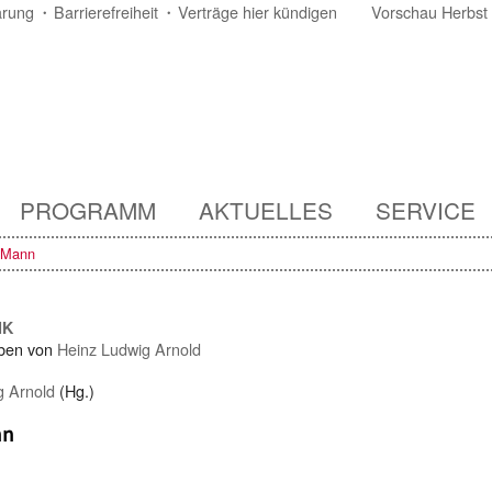
ärung
Barrierefreiheit
Verträge hier kündigen
Vorschau Herbst
PROGRAMM
AKTUELLES
SERVICE
 Mann
IK
ben von
Heinz Ludwig Arnold
g Arnold
(Hg.)
nn