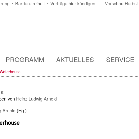
ärung
Barrierefreiheit
Verträge hier kündigen
Vorschau Herbst
PROGRAMM
AKTUELLES
SERVICE
 Waterhouse
IK
ben von
Heinz Ludwig Arnold
g Arnold
(Hg.)
terhouse