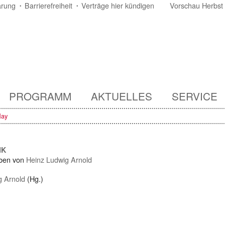
ärung
Barrierefreiheit
Verträge hier kündigen
Vorschau Herbst
PROGRAMM
AKTUELLES
SERVICE
May
IK
ben von
Heinz Ludwig Arnold
g Arnold
(Hg.)