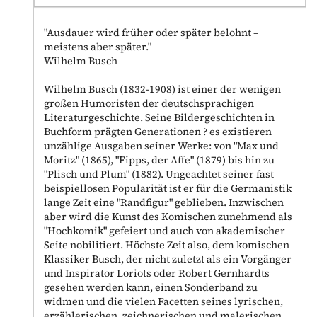
"Ausdauer wird früher oder später belohnt –
meistens aber später."
Wilhelm Busch
Wilhelm Busch (1832-1908) ist einer der wenigen
großen Humoristen der deutschsprachigen
Literaturgeschichte. Seine Bildergeschichten in
Buchform prägten Generationen ? es existieren
unzählige Ausgaben seiner Werke: von "Max und
Moritz" (1865), "Fipps, der Affe" (1879) bis hin zu
"Plisch und Plum" (1882). Ungeachtet seiner fast
beispiellosen Popularität ist er für die Germanistik
lange Zeit eine "Randfigur" geblieben. Inzwischen
aber wird die Kunst des Komischen zunehmend als
"Hochkomik" gefeiert und auch von akademischer
Seite nobilitiert. Höchste Zeit also, dem komischen
Klassiker Busch, der nicht zuletzt als ein Vorgänger
und Inspirator Loriots oder Robert Gernhardts
gesehen werden kann, einen Sonderband zu
widmen und die vielen Facetten seines lyrischen,
erzählerischen, zeichnerischen und malerischen