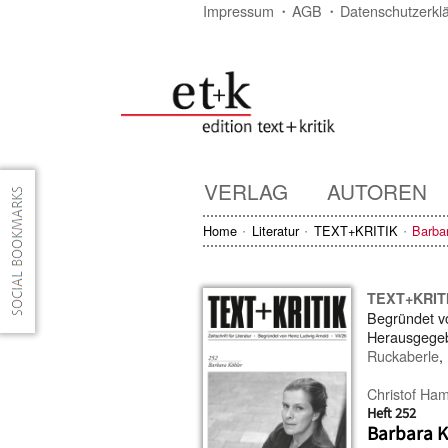
Impressum
AGB
Datenschutzerkl
VERLAG
AUTOREN
Home
Literatur
TEXT+KRITIK
Barba
TEXT+KRIT
Begründet 
Herausgege
Ruckaberle
,
Christof Ha
Heft 252
Barbara K