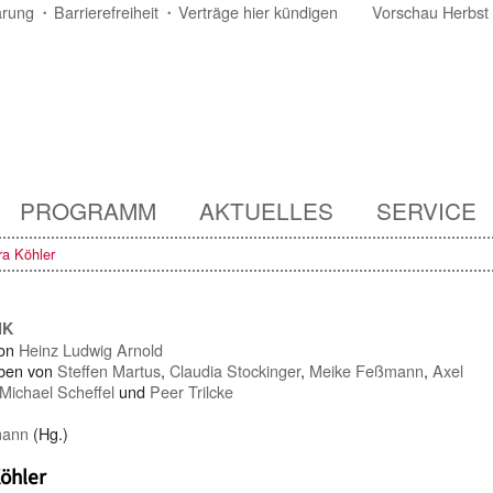
ärung
Barrierefreiheit
Verträge hier kündigen
Vorschau Herbst
PROGRAMM
AKTUELLES
SERVICE
ra Köhler
IK
von
Heinz Ludwig Arnold
ben von
Steffen Martus
,
Claudia Stockinger
,
Meike Feßmann
,
Axel
Michael Scheffel
und
Peer Trilcke
mann
(Hg.)
öhler