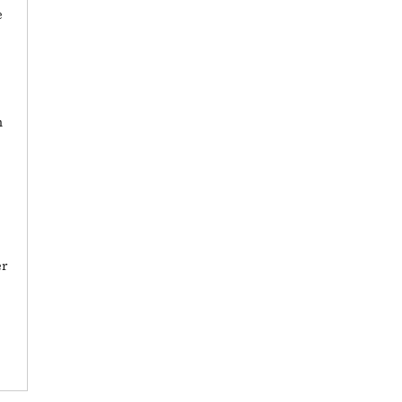
e
n
er
r