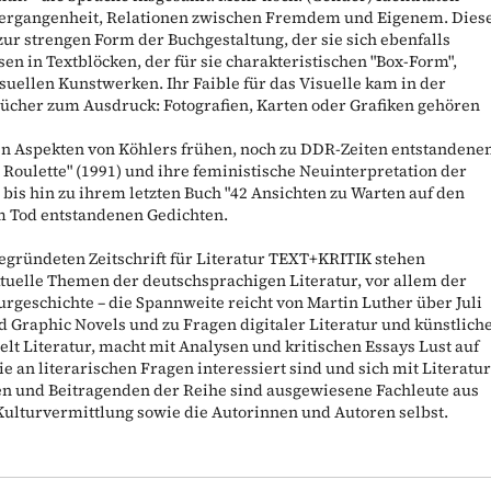
Vergangenheit, Relationen zwischen Fremdem und Eigenem. Dies
zur strengen Form der Buchgestaltung, der sie sich ebenfalls
n in Textblöcken, der für sie charakteristischen "Box-Form",
isuellen Kunstwerken. Ihr Faible für das Visuelle kam in der
ücher zum Ausdruck: Fotografien, Karten oder Grafiken gehören
gen Aspekten von Köhlers frühen, noch zu DDR-Zeiten entstandene
 Roulette" (1991) und ihre feministische Neuinterpretation der
bis hin zu ihrem letzten Buch "42 Ansichten zu Warten auf den
em Tod entstandenen Gedichten.
gegründeten Zeitschrift für Literatur TEXT+KRITIK stehen
tuelle Themen der deutschsprachigen Literatur, vor allem der
urgeschichte – die Spannweite reicht von Martin Luther über Juli
d Graphic Novels und zu Fragen digitaler Literatur und künstlich
lt Literatur, macht mit Analysen und kritischen Essays Lust auf
die an literarischen Fragen interessiert sind und sich mit Literatu
n und Beitragenden der Reihe sind ausgewiesene Fachleute aus
Kulturvermittlung sowie die Autorinnen und Autoren selbst.