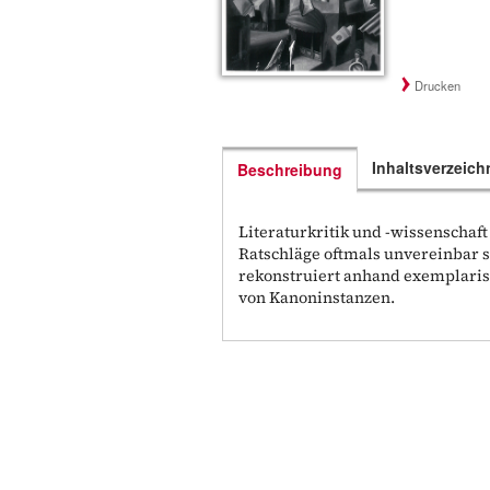
Drucken
Inhaltsverzeich
Beschreibung
Literaturkritik und -wissenschaf
Ratschläge oftmals unvereinbar 
rekonstruiert anhand exemplarisc
von Kanoninstanzen.