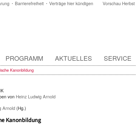
ärung
Barrierefreiheit
Verträge hier kündigen
Vorschau Herbst
PROGRAMM
AKTUELLES
SERVICE
rische Kanonbildung
IK
ben von
Heinz Ludwig Arnold
g Arnold
(Hg.)
che Kanonbildung