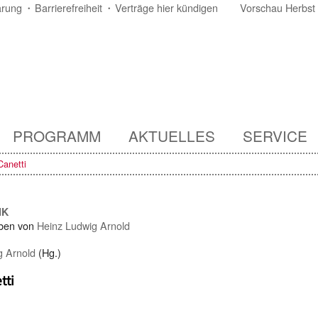
ärung
Barrierefreiheit
Verträge hier kündigen
Vorschau Herbst
PROGRAMM
AKTUELLES
SERVICE
Canetti
IK
ben von
Heinz Ludwig Arnold
g Arnold
(Hg.)
tti