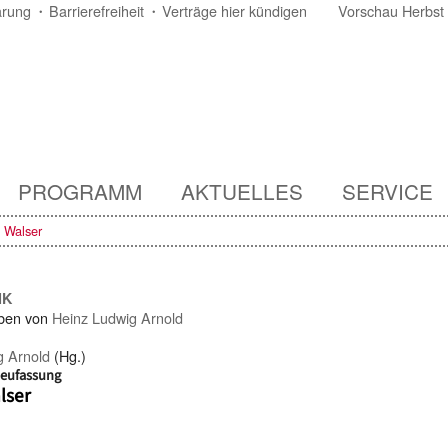
ärung
Barrierefreiheit
Verträge hier kündigen
Vorschau Herbst
PROGRAMM
AKTUELLES
SERVICE
n Walser
IK
ben von
Heinz Ludwig Arnold
g Arnold
(Hg.)
Neufassung
lser