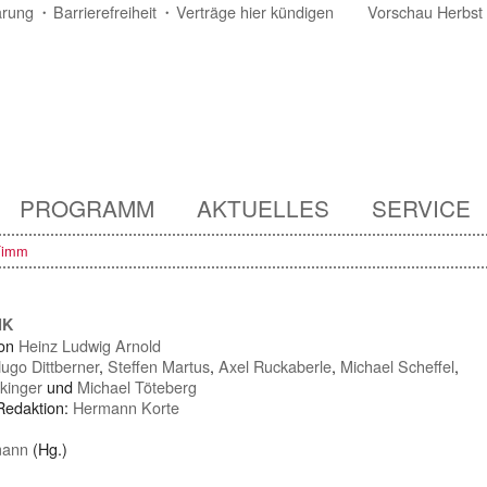
ärung
Barrierefreiheit
Verträge hier kündigen
Vorschau Herbst
PROGRAMM
AKTUELLES
SERVICE
Timm
IK
von
Heinz Ludwig Arnold
ugo Dittberner
,
Steffen Martus
,
Axel Ruckaberle
,
Michael Scheffel
,
kinger
und
Michael Töteberg
 Redaktion:
Hermann Korte
mann
(Hg.)