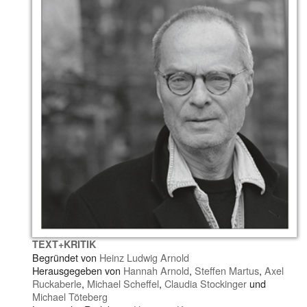
TEXT+KRITIK
Begründet von
Heinz Ludwig Arnold
Herausgegeben von
Hannah Arnold
,
Steffen Martus
,
Axel
Ruckaberle
,
Michael Scheffel
,
Claudia Stockinger
und
Michael Töteberg