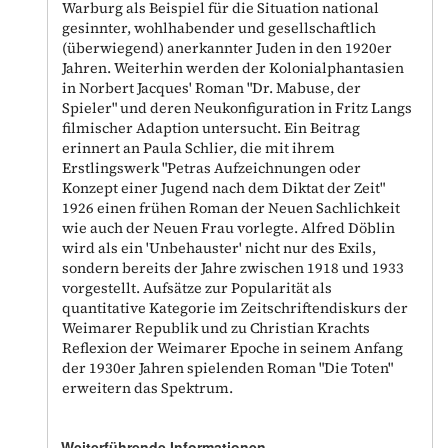
Warburg als Beispiel für die Situation national
gesinnter, wohlhabender und gesellschaftlich
(überwiegend) anerkannter Juden in den 1920er
Jahren. Weiterhin werden der Kolonialphantasien
in Norbert Jacques' Roman "Dr. Mabuse, der
Spieler" und deren Neukonfiguration in Fritz Langs
filmischer Adaption untersucht. Ein Beitrag
erinnert an Paula Schlier, die mit ihrem
Erstlingswerk "Petras Aufzeichnungen oder
Konzept einer Jugend nach dem Diktat der Zeit"
1926 einen frühen Roman der Neuen Sachlichkeit
wie auch der Neuen Frau vorlegte. Alfred Döblin
wird als ein 'Unbehauster' nicht nur des Exils,
sondern bereits der Jahre zwischen 1918 und 1933
vorgestellt. Aufsätze zur Popularität als
quantitative Kategorie im Zeitschriftendiskurs der
Weimarer Republik und zu Christian Krachts
Reflexion der Weimarer Epoche in seinem Anfang
der 1930er Jahren spielenden Roman "Die Toten"
erweitern das Spektrum.
Weiterführende Informationen