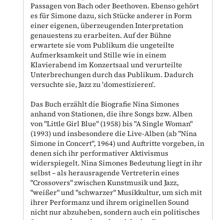
Passagen von Bach oder Beethoven. Ebenso gehört
es für Simone dazu, sich Stücke anderer in Form
einer eigenen, überzeugenden Interpretation
genauestens zu erarbeiten. Auf der Bühne
erwartete sie vom Publikum die ungeteilte
Aufmerksamkeit und Stille wie in einem
Klavierabend im Konzertsaal und verurteilte
Unterbrechungen durch das Publikum. Dadurch
versuchte sie, Jazz zu 'domestizieren'.
Das Buch erzählt die Biografie Nina Simones
anhand von Stationen, die ihre Songs bzw. Alben
von "Little Girl Blue" (1958) bis "A Single Woman"
(1993) und insbesondere die Live-Alben (ab "Nina
Simone in Concert", 1964) und Auftritte vorgeben, in
denen sich ihr performativer Aktivismus
widerspiegelt. Nina Simones Bedeutung liegt in ihr
selbst – als herausragende Vertreterin eines
"Crossovers" zwischen Kunstmusik und Jazz,
"weißer" und "schwarzer" Musikkultur, um sich mit
ihrer Performanz und ihrem originellen Sound
nicht nur abzuheben, sondern auch ein politisches