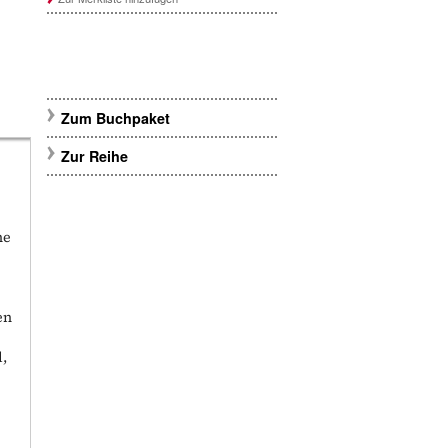
Zum Buchpaket
Zur Reihe
ne
en
l,