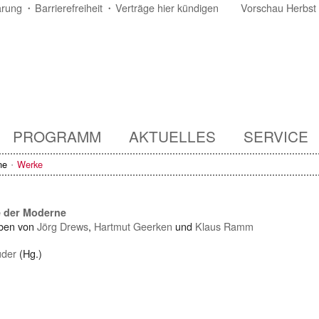
ärung
Barrierefreiheit
Verträge hier kündigen
Vorschau Herbst
PROGRAMM
AKTUELLES
SERVICE
ne
Werke
e der Moderne
ben von
Jörg Drews
,
Hartmut Geerken
und
Klaus Ramm
uder
(Hg.)