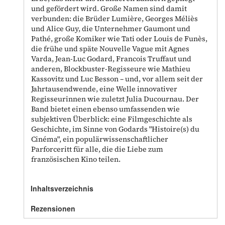
und gefördert wird. Große Namen sind damit
verbunden: die Brüder Lumière, Georges Méliès
und Alice Guy, die Unternehmer Gaumont und
Pathé, große Komiker wie Tati oder Louis de Funès,
die frühe und späte Nouvelle Vague mit Agnes
Varda, Jean-Luc Godard, Francois Truffaut und
anderen, Blockbuster-Regisseure wie Mathieu
Kassovitz und Luc Besson – und, vor allem seit der
Jahrtausendwende, eine Welle innovativer
Regisseurinnen wie zuletzt Julia Ducournau. Der
Band bietet einen ebenso umfassenden wie
subjektiven Überblick: eine Filmgeschichte als
Geschichte, im Sinne von Godards "Histoire(s) du
Cinéma", ein populärwissenschaftlicher
Parforceritt für alle, die die Liebe zum
französischen Kino teilen.
Inhaltsverzeichnis
Rezensionen