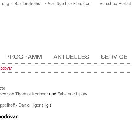
ärung
Barrierefreiheit
Verträge hier kündigen
Vorschau Herbst
PROGRAMM
AKTUELLES
SERVICE
modóvar
pte
ben von
Thomas Koebner
und
Fabienne Liptay
pelhoff
/
Daniel Illger
(Hg.)
modóvar