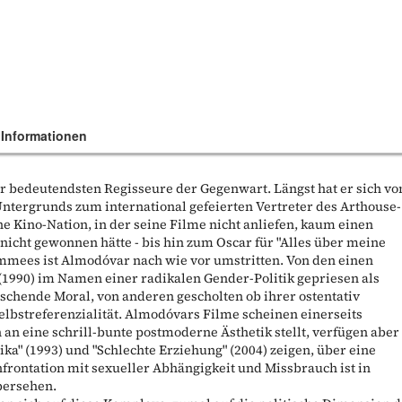
 Informationen
er bedeutendsten Regisseure der Gegenwart. Längst hat er sich v
 Untergrunds zum international gefeierten Vertreter des Arthouse-
e Kino-Nation, in der seine Filme nicht anliefen, kaum einen
nicht gewonnen hätte - bis hin zum Oscar für "Alles über meine
ommees ist Almodóvar nach wie vor umstritten. Von den einen
(1990) im Namen einer radikalen Gender-Politik gepriesen als
schende Moral, von anderen gescholten ob ihrer ostentativ
Selbstreferenzialität. Almodóvars Filme scheinen einerseits
 an eine schrill-bunte postmoderne Ästhetik stellt, verfügen aber
Kika" (1993) und "Schlechte Erziehung" (2004) zeigen, über eine
nfrontation mit sexueller Abhängigkeit und Missbrauch ist in
bersehen.