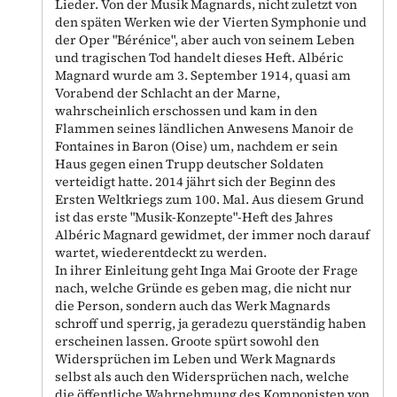
Lieder. Von der Musik Magnards, nicht zuletzt von
den späten Werken wie der Vierten Symphonie und
der Oper "Bérénice", aber auch von seinem Leben
und tragischen Tod handelt dieses Heft. Albéric
Magnard wurde am 3. September 1914, quasi am
Vorabend der Schlacht an der Marne,
wahrscheinlich erschossen und kam in den
Flammen seines ländlichen Anwesens Manoir de
Fontaines in Baron (Oise) um, nachdem er sein
Haus gegen einen Trupp deutscher Soldaten
verteidigt hatte. 2014 jährt sich der Beginn des
Ersten Weltkriegs zum 100. Mal. Aus diesem Grund
ist das erste "Musik-Konzepte"-Heft des Jahres
Albéric Magnard gewidmet, der immer noch darauf
wartet, wiederentdeckt zu werden.
In ihrer Einleitung geht Inga Mai Groote der Frage
nach, welche Gründe es geben mag, die nicht nur
die Person, sondern auch das Werk Magnards
schroff und sperrig, ja geradezu querständig haben
erscheinen lassen. Groote spürt sowohl den
Widersprüchen im Leben und Werk Magnards
selbst als auch den Widersprüchen nach, welche
die öffentliche Wahrnehmung des Komponisten von