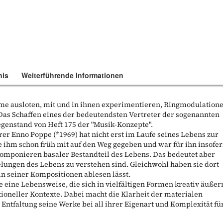
nis
Weiterführende Informationen
me ausloten, mit und in ihnen experimentieren, Ringmodulatione
as Schaffen eines der bedeutendsten Vertreter der sogenannten
egenstand von Heft 175 der "Musik-Konzepte".
er Enno Poppe (*1969) hat nicht erst im Laufe seines Lebens zur
 ihm schon früh mit auf den Weg gegeben und war für ihn insofe
 Komponieren basaler Bestandteil des Lebens. Das bedeutet aber
gelungen des Lebens zu verstehen sind. Gleichwohl haben sie dort
eln seiner Kompositionen ablesen lässt.
e eine Lebensweise, die sich in vielfältigen Formen kreativ äußer
tioneller Kontexte. Dabei macht die Klarheit der materialen
ntfaltung seine Werke bei all ihrer Eigenart und Komplexität fü