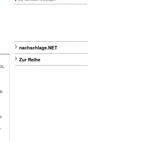
nachschlage.NET
Zur Reihe
n,
rn
n
r