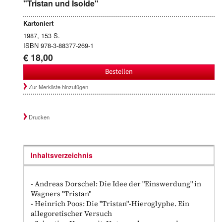
"Tristan und Isolde"
Kartoniert
1987, 153 S.
ISBN 978-3-88377-269-1
€ 18,00
Bestellen
Zur Merkliste hinzufügen
Drucken
Inhaltsverzeichnis
- Andreas Dorschel: Die Idee der "Einswerdung" in
Wagners "Tristan"
- Heinrich Poos: Die "Tristan"-Hieroglyphe. Ein
allegoretischer Versuch