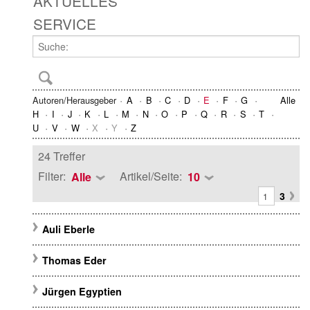
AKTUELLES
SERVICE
Autoren/Herausgeber
A
B
C
D
E
F
G
Alle
H
I
J
K
L
M
N
O
P
Q
R
S
T
U
V
W
X
Y
Z
24 Treffer
Filter:
Artikel/Seite:
Alle
10
3
Auli Eberle
Thomas Eder
Jürgen Egyptien