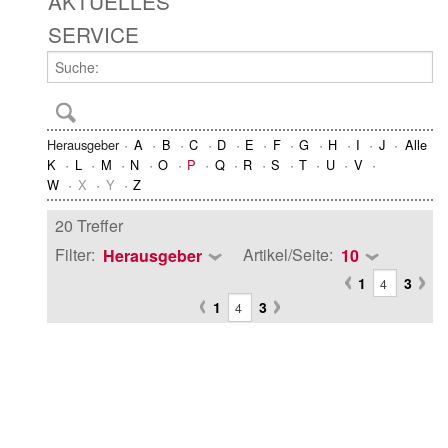
AKTUELLES
SERVICE
Herausgeber
A
B
C
D
E
F
G
H
I
J
Alle
K
L
M
N
O
P
Q
R
S
T
U
V
W
X
Y
Z
20 Treffer
Filter:
Artikel/Seite:
Herausgeber
10
1
3
1
3