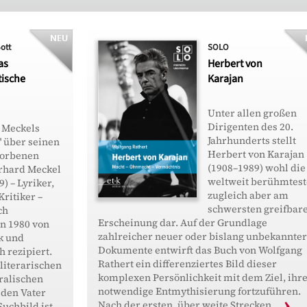
Bott
SOLO
as
Herbert von
ische
Karajan
Unter allen großen
Dirigenten des 20.
 Meckels
Jahrhunderts stellt
" über seinen
Herbert von Karajan
torbenen
(1908–1989) wohl die
rhard Meckel
weltweit berühmtest
) – Lyriker,
zugleich aber am
Kritiker –
schwersten greifbar
ch
Erscheinung dar. Auf der Grundlage
n 1980 von
zahlreicher neuer oder bislang unbekannter
k und
Dokumente entwirft das Buch von Wolfgang
 rezipiert.
Rathert ein differenziertes Bild dieser
 literarischen
komplexen Persönlichkeit mit dem Ziel, ihr
ralischen
notwendige Entmythisierung fortzuführen.
 den Vater
Nach der ersten, über weite Strecken ...
Suchbild ist