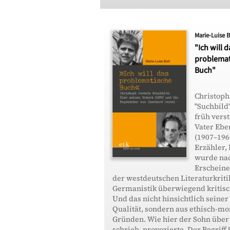
Marie-Luise 
"Ich will d
problemat
Buch"
Christoph
"Suchbild
früh vers
Vater Ebe
(1907–1969
Erzähler, 
wurde na
Erscheine
der westdeutschen Literaturkriti
Germanistik überwiegend kritisch
Und das nicht hinsichtlich seiner
Qualität, sondern aus ethisch-mo
Gründen. Wie hier der Sohn über
schrieb, provozierte. Der Begriff 