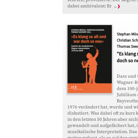
dabei ambivalent: Er ...
Stephan Mös
Christian Sch
Thomas Seedo
"Es klang 
doch so n
Dass und 
Wagner-Bü
dem 100-j
Jubiläum 
Bayreuthe
1976 verändert hat, wurde und wi
diskutiert. Was dabei oft zu kurz
in den letzten 50 Jahren aber nic
gewandelt und aufgefächert hat, i
musikalische Interpretation. Das
weiter gefasst, als es auf den erst