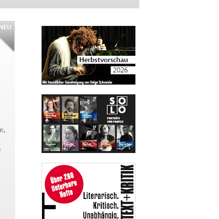
e,
e
e