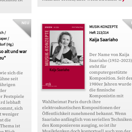
MUSIK-KONZEPTE
ch /
Heft 213/214
aper /
Kaija Saariaho
rf (Hg.)
so alt und war
Der Name von Kaija
eu"
Saariaho (1952–2023)
steht für
computergestützte
wie sich die
Komposition. Seit de
hne seit
1980er Jahren wurde
ährigen
die finnische
der
Komponistin mit
r Festspiele
Wahlheimat Paris durch ihre
rd lebhaft
elektroakustischen Kompositionen der
 kommt, sich
Öffentlichkeit zunehmend bekannt. Wenn
ht weniger
Saariaho anfänglich von seriellen Techniken
st die
des Komponierens ausging, so ist ihr
 Thema ist
Musikdenken doch kontextuell auch von der
en Blick